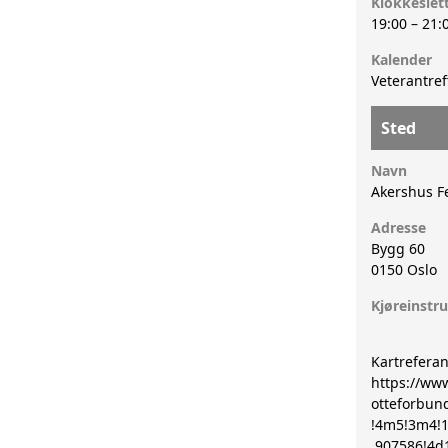
Klokkeslet
19:00
–
21:
Kalender
Veterantre
Sted
Navn
Akershus F
Adresse
Bygg 60
0150
Oslo
Kjøreinstr
Kartreferan
https://ww
otteforbun
!4m5!3m4!1
.907586!4d