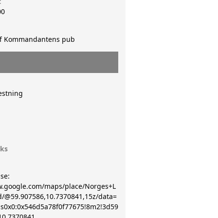
t
00
ff Kommandantens pub
estning
uks
se:
w.google.com/maps/place/Norges+L
d/@59.907586,10.7370841,15z/data=
s0x0:0x546d5a78f0f77675!8m2!3d59
10.7370841