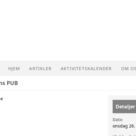
HJEM
ARTIKLER
AKTIVITETSKALENDER
OM O
ns PUB
NVIO 
se
Detaljer
Dato
onsdag 26.