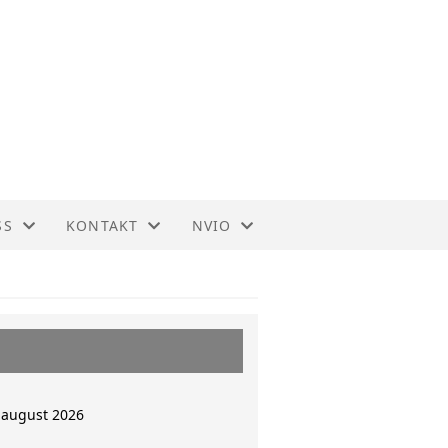
SS
KONTAKT
NVIO
OSLO
ORGANISASJON
BLI MEDLEM
STYRET
TIL HOVEDSIDEN
 august 2026