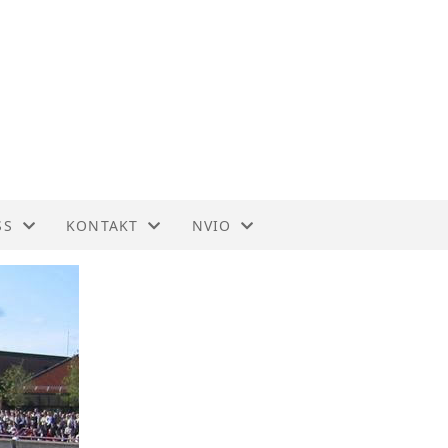
SS
KONTAKT
NVIO
OSLO
ORGANISASJON
BLI MEDLEM
STYRET
TIL HOVEDSIDEN